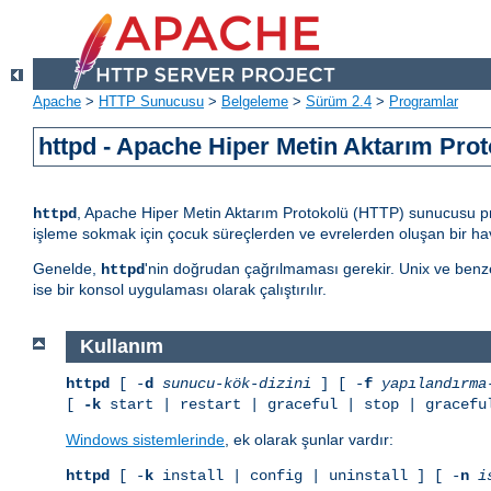
Apache
>
HTTP Sunucusu
>
Belgeleme
>
Sürüm 2.4
>
Programlar
httpd - Apache Hiper Metin Aktarım Pr
, Apache Hiper Metin Aktarım Protokolü (HTTP) sunucusu progr
httpd
işleme sokmak için çocuk süreçlerden ve evrelerden oluşan bir hav
Genelde,
'nin doğrudan çağrılmaması gerekir. Unix ve benz
httpd
ise bir konsol uygulaması olarak çalıştırılır.
Kullanım
httpd
[ -
d
sunucu-kök-dizini
] [ -
f
yapılandırma
[
-k
start | restart | graceful | stop | gracefu
Windows sistemlerinde
, ek olarak şunlar vardır:
httpd
[ -
k
install | config | uninstall ] [ -
n
i