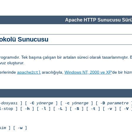
Apache HTTP Sunucusu Sürü
otokolü Sunucusu
amıdır. Tek başına çalışan bir artalan süreci olarak tasarlanmıştır. Bu 
uz oluşturur.
erlerinde
aracılığıyla,
Windows NT, 2000 ve XP
'de bir hiz
apache2ctl
-dosyası
] [ -
C
yönerge
] [ -
c
yönerge
] [ -
D
parametre
]
l-stop ] [ -
h
] [ -
l
] [ -
L
] [ -
S
] [ -
t
] [ -
v
] [ -
V
]
sim
] [ -
w
]