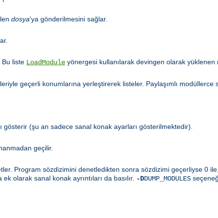
ilen
dosya
'ya gönderilmesini sağlar.
ar.
 Bu liste
yönergesi kullanılarak devingen olarak yüklenen 
LoadModule
iyle geçerli konumlarına yerleştirerek listeler. Paylaşımlı modüllerce 
gösterir (şu an sadece sanal konak ayarları gösterilmektedir).
nanmadan geçilir.
er. Program sözdizimini denetledikten sonra sözdizimi geçerliyse 0 ile, 
a ek olarak sanal konak ayrıntıları da basılır.
seçeneği
-D
DUMP_MODULES