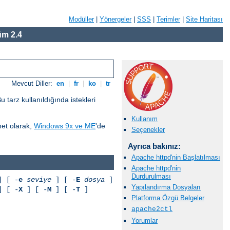
Modüller
|
Yönergeler
|
SSS
|
Terimler
|
Site Haritası
m 2.4
Mevcut Diller:
en
|
fr
|
ko
|
tr
tarz kullanıldığında istekleri
Kullanım
met olarak,
Windows 9x ve ME
'de
Seçenekler
Ayrıca bakınız:
Apache httpd'nin Başlatılması
Apache httpd'nin
Durdurulması
 [ -
e
seviye
] [ -
E
dosya
]
Yapılandırma Dosyaları
 [ -
X
] [ -
M
] [ -
T
]
Platforma Özgü Belgeler
apache2ctl
Yorumlar