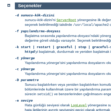
Seçenekler
-d
sunucu-kök-dizini
sunucu-kök-dizini
'ni
yönergesine ilk değer
ServerRoot
seçenek belirtilmediği takdirde
d
/usr/local/apache2
-f
yapılandırma-dosyası
Başlatma sırasında
yapılandırma-dosyası
'ndaki yönerg
değerine göreli olduğu varsayılır. Seçenek belirtilmediğ
-k
start | restart | graceful | stop | graceful-
'yi başlatmak, durdurmak ve yeniden başlatmak içi
httpd
-C
yönerge
Yapılandırma
yönerge
'sini yapılandırma dosyalarını 
-c
yönerge
Yapılandırma
yönerge
'sini yapılandırma dosyalarını o
-D
parametre
Sunucu başlatılırken veya yeniden başlatılırken komutl
bölümlerinde kullanılmak üzere bir yapılandırma
param
sürecin
ve benzerlerinden çağrılmasını engell
setsid()
-e
seviye
Hata günlüğü seviyesi olarak
yönergesine su
LogLevel
hata iletilerinin ayrıntı seviyesini geçici olarak arttırmak i