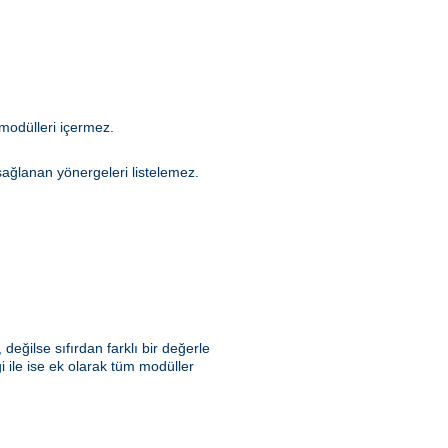
modülleri içermez.
sağlanan yönergeleri listelemez.
değilse sıfırdan farklı bir değerle
 ile ise ek olarak tüm modüller