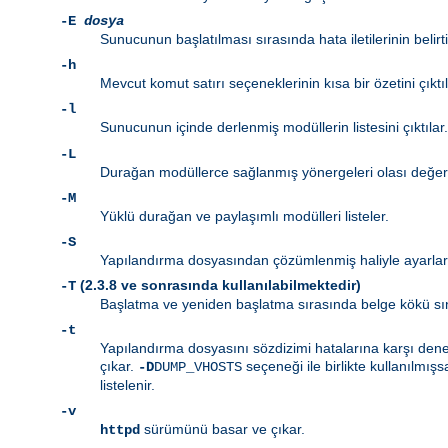
-E
dosya
Sunucunun başlatılması sırasında hata iletilerinin belirt
-h
Mevcut komut satırı seçeneklerinin kısa bir özetini çıktıl
-l
Sunucunun içinde derlenmiş modüllerin listesini çıktılar.
-L
Durağan modüllerce sağlanmış yönergeleri olası değerler
-M
Yüklü durağan ve paylaşımlı modülleri listeler.
-S
Yapılandırma dosyasından çözümlenmiş haliyle ayarları 
(2.3.8 ve sonrasında kullanılabilmektedir)
-T
Başlatma ve yeniden başlatma sırasında belge kökü sı
-t
Yapılandırma dosyasını sözdizimi hatalarına karşı denetl
çıkar.
seçeneği ile birlikte kullanılmışs
-D
DUMP_VHOSTS
listelenir.
-v
sürümünü basar ve çıkar.
httpd