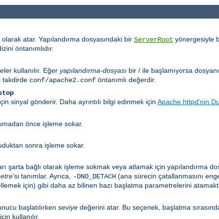
 olarak atar. Yapılandırma dosyasındaki bir
yönergesiyle b
ServerRoot
izini öntanımlıdır.
eler kullanılır. Eğer
yapılandırma-dosyası
bir / ile başlamıyorsa dosyan
i takdirde
öntanımlı değerdir.
conf/apache2.conf
stop
n sinyal gönderir. Daha ayrıntılı bilgi edinmek için
Apache httpd'nin D
okumadan önce işleme sokar.
kuduktan sonra işleme sokar.
arı şarta bağlı olarak işleme sokmak veya atlamak için yapılandırma do
etre
'si tanımlar. Ayrıca,
(ana sürecin çatallanmasını enge
-DNO_DETACH
emek için) gibi daha az bilinen bazı başlatma parametrelerini atamakta 
nucu başlatılırken
seviye
değerini atar. Bu seçenek, başlatma sırasınd
çin kullanılır.