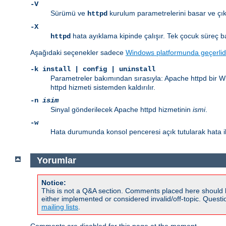
-V
Sürümü ve
kurulum parametrelerini basar ve çık
httpd
-X
hata ayıklama kipinde çalışır. Tek çocuk süreç b
httpd
Aşağıdaki seçenekler sadece
Windows platformunda geçerlid
-k
install | config | uninstall
Parametreler bakımından sırasıyla: Apache httpd bir Win
httpd hizmeti sistemden kaldırılır.
-n
isim
Sinyal gönderilecek Apache httpd hizmetinin
ismi
.
-w
Hata durumunda konsol penceresi açık tutularak hata il
Yorumlar
Notice:
This is not a Q&A section. Comments placed here should 
either implemented or considered invalid/off-topic. Ques
mailing lists
.