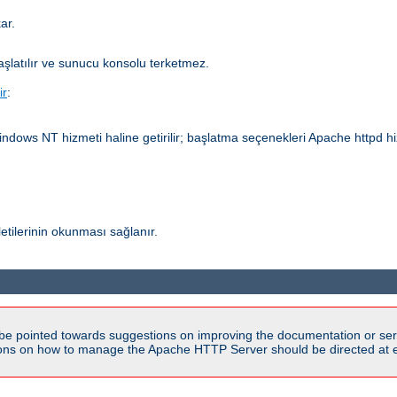
ar.
aşlatılır ve sunucu konsolu terketmez.
ir
:
dows NT hizmeti haline getirilir; başlatma seçenekleri Apache httpd hizm
etilerinin okunması sağlanır.
be pointed towards suggestions on improving the documentation or ser
tions on how to manage the Apache HTTP Server should be directed at e