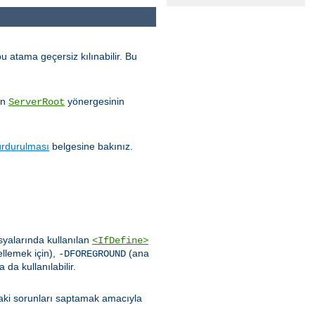
u atama geçersiz kılınabilir. Bu
ın
yönergesinin
ServerRoot
urdurulması
belgesine bakınız.
syalarında kullanılan
<IfDefine>
llemek için),
(ana
-DFOREGROUND
da kullanılabilir.
aki sorunları saptamak amacıyla