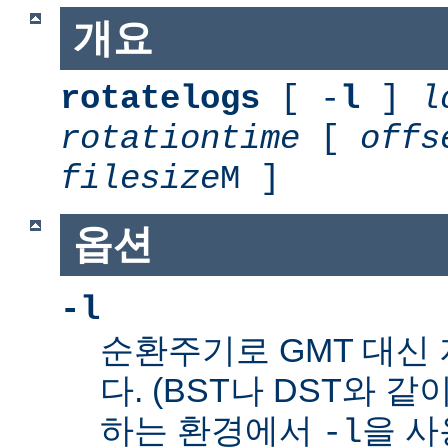
개요
rotatelogs
[ -
l
]
l
rotationtime
[
offs
filesize
M ]
옵션
-l
순환주기로 GMT 대신
다. (BST나 DST와 같
하는 환경에서
을 사
-l